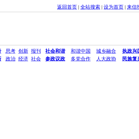
返回首页
|
全站搜索
|
设为首页
|
来信
考
思考
创新
报刊
社会和谐
和谐中国
城乡融合
执政兴
新
政治
经济
社会
参政议政
多党合作
人大政协
民族复