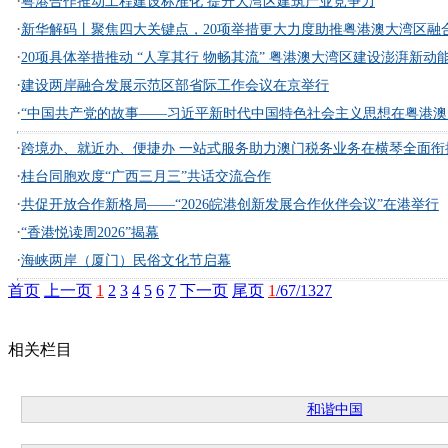
·
粤港合作推动工程建设标准化 提升大湾区建筑产业竞争力
·
新华解码丨聚焦四大关键点，20项举措更大力度助推粤港澳大湾区融
·
20项具体举措推动 “人享其行 物畅其流” 粤港澳大湾区建设澎湃新动
·
建设两岸融合发展示范区部省际工作会议在京举行
·
“中国共产党的故事——习近平新时代中国特色社会主义思想在粤港澳大
·
跨境办、就近办、便捷办 一站式服务助力澳门税务业务在横琴全面衔
·
桂台同胞欢度“广西三月三”共话交流合作
·
共促开放合作新格局——“2026皖港创新发展合作伙伴会议”在港举行
·
“香港悦读周2026”揭幕
·
海峡两岸（厦门）民俗文化节启幕
首页
上一页
1
2
3
4
5
6
7
下一页
尾页
1
/67/1327
相关栏目
和谐中国