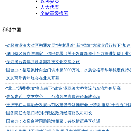
政协委员
人大代表
全站高级搜索
和谐中国
·
架起粤港澳大湾区融通发展“快捷通道” 新“枢纽”为深港通行按下“加速.
·
澳门特区政府与国家工信部签署《关于发展新质生产力推进新型工业化
·
深港澳台青年共赴暑期科技文化交流之旅
·
国台办：福建累计向金门供水超5000万吨，水质合格率常年稳定保持在
·
2026两岸青年峰会在北京开幕
·
“北上”消费叠加“粤车南下”政策 港珠澳大桥客流与车流均创新高
·
走亲走近、交友交心——台湾各界高度评价海峡论坛
·
王沪宁在两岸融合发展示范区建设专题推进会上强调 推动“十五五”时期
·
国务院任命澳门特别行政区政府经济财政司司长
·
国台办：欢迎台湾同胞跨海相聚，共叙情谊共享机遇