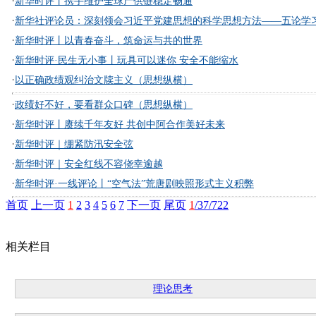
·
新华时评丨携手维护全球产供链稳定畅通
·
新华社评论员：深刻领会习近平党建思想的科学思想方法——五论学习
·
新华时评丨以青春奋斗，筑命运与共的世界
·
新华时评·民生无小事丨玩具可以迷你 安全不能缩水
·
以正确政绩观纠治文牍主义（思想纵横）
·
政绩好不好，要看群众口碑（思想纵横）
·
新华时评丨赓续千年友好 共创中阿合作美好未来
·
新华时评｜绷紧防汛安全弦
·
新华时评｜安全红线不容侥幸逾越
·
新华时评·一线评论丨“空气法”荒唐剧映照形式主义积弊
首页
上一页
1
2
3
4
5
6
7
下一页
尾页
1
/37/722
相关栏目
理论思考