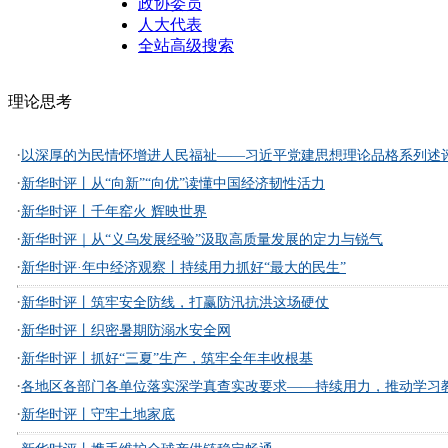
政协委员
人大代表
全站高级搜索
理论思考
·
以深厚的为民情怀增进人民福祉——习近平党建思想理论品格系列述
·
新华时评丨从“向新”“向优”读懂中国经济韧性活力
·
新华时评丨千年窑火 辉映世界
·
新华时评｜从“义乌发展经验”汲取高质量发展的定力与锐气
·
新华时评·年中经济观察丨持续用力抓好“最大的民生”
·
新华时评丨筑牢安全防线，打赢防汛抗洪这场硬仗
·
新华时评丨织密暑期防溺水安全网
·
新华时评丨抓好“三夏”生产，筑牢全年丰收根基
·
各地区各部门各单位落实深学真查实改要求——持续用力，推动学习教
·
新华时评丨守牢土地家底