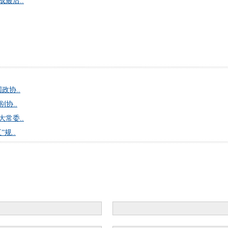
最后..
政协..
协..
常委..
规..