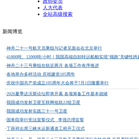
政协委员
人大代表
全站高级搜索
新闻博览
·
神舟二十一号航天员乘组与记者见面会在北京举行
·
41800吨、12000吨/小时！我国高端自卸转运船舶实现“领跑”关键性跨
·
神舟二十三号乘组在轨近两月 各项工作有序推进
·
各地举办多样活动 庆祝建党105周年
·
庆祝中国共产党成立105周年大会将于7月1日隆重举行
·
2026夏季达沃斯论坛即将开幕 各项筹备工作基本就绪
·
我国成功发射卫星互联网低轨22组卫星
·
我国成功发射实践三十一号卫星
·
国务院举行宪法宣誓仪式 李强总理监誓
·
丁薛祥出席三峡水运新通道工程开工仪式