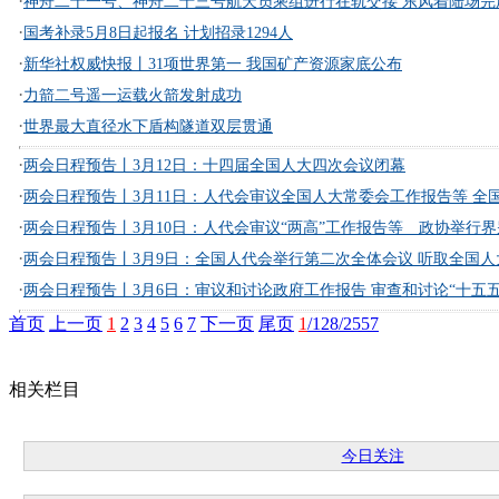
·
神舟二十一号、神舟二十三号航天员乘组进行在轨交接 东风着陆场完成
·
国考补录5月8日起报名 计划招录1294人
·
新华社权威快报丨31项世界第一 我国矿产资源家底公布
·
力箭二号遥一运载火箭发射成功
·
世界最大直径水下盾构隧道双层贯通
·
两会日程预告丨3月12日：十四届全国人大四次会议闭幕
·
两会日程预告丨3月11日：人代会审议全国人大常委会工作报告等 全国
·
两会日程预告丨3月10日：人代会审议“两高”工作报告等 政协举行界别
·
两会日程预告丨3月9日：全国人代会举行第二次全体会议 听取全国人大
·
两会日程预告丨3月6日：审议和讨论政府工作报告 审查和讨论“十五五”
首页
上一页
1
2
3
4
5
6
7
下一页
尾页
1
/128/2557
相关栏目
今日关注