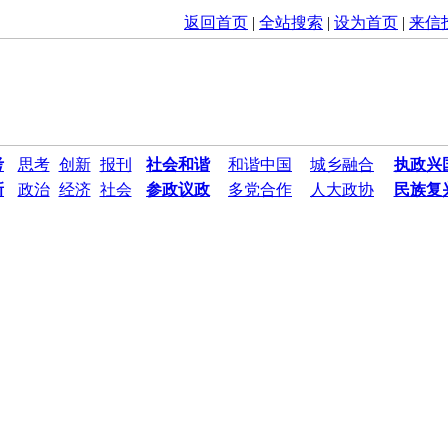
返回首页
|
全站搜索
|
设为首页
|
来信
考
思考
创新
报刊
社会和谐
和谐中国
城乡融合
执政兴
新
政治
经济
社会
参政议政
多党合作
人大政协
民族复