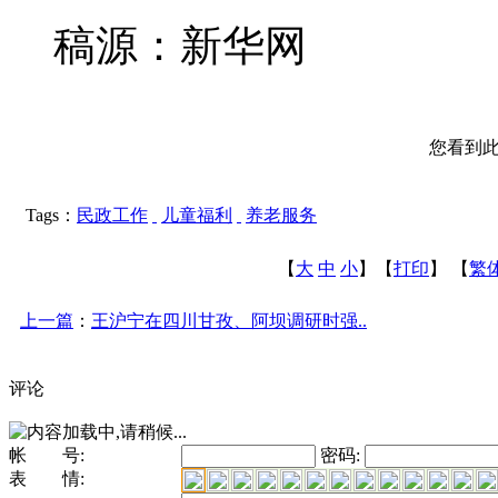
稿源：新华网
您看到
Tags：
民政工作
儿童福利
养老服务
【
大
中
小
】【
打印
】
【
繁
上一篇
：
王沪宁在四川甘孜、阿坝调研时强..
评论
帐 号:
密码:
表 情: